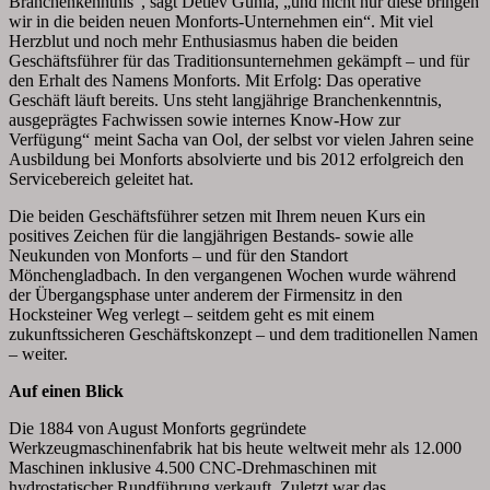
Branchenkenntnis“, sagt Detlev Gunia, „und nicht nur diese bringen
wir in die beiden neuen Monforts-Unternehmen ein“. Mit viel
Herzblut und noch mehr Enthusiasmus haben die beiden
Geschäftsführer für das Traditionsunternehmen gekämpft – und für
den Erhalt des Namens Monforts. Mit Erfolg: Das operative
Geschäft läuft bereits. Uns steht langjährige Branchenkenntnis,
ausgeprägtes Fachwissen sowie internes Know-How zur
Verfügung“ meint Sacha van Ool, der selbst vor vielen Jahren seine
Ausbildung bei Monforts absolvierte und bis 2012 erfolgreich den
Servicebereich geleitet hat.
Die beiden Geschäftsführer setzen mit Ihrem neuen Kurs ein
positives Zeichen für die langjährigen Bestands- sowie alle
Neukunden von Monforts – und für den Standort
Mönchengladbach. In den vergangenen Wochen wurde während
der Übergangsphase unter anderem der Firmensitz in den
Hocksteiner Weg verlegt – seitdem geht es mit einem
zukunftssicheren Geschäftskonzept – und dem traditionellen Namen
– weiter.
Auf einen Blick
Die 1884 von August Monforts gegründete
Werkzeugmaschinenfabrik hat bis heute weltweit mehr als 12.000
Maschinen inklusive 4.500 CNC-Drehmaschinen mit
hydrostatischer Rundführung verkauft. Zuletzt war das