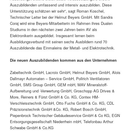
Auszubildenden umfassend und intensiv auszubilden. Diese
Unterstützung schätzen wir sehr“, sagt Roman Koschel,
Technischer Leiter bei der Helmut Beyers GmbH. Mit Sandra
Coraj wird eine Beyers-Mitarbeiterin im Rahmen ihres Dualen
Studiums in den nächsten zwei Jahren beim AV als
Elektronikerin ausgebildet. Insgesamt lernen beim
Ausbildungsverbund mit seinen sechs Ausbildern rund 70
Auszubildende das Einmaleins der Metall- und Elektrotechnik.
Die neuen Auszubildenden kommen aus den Unternehmen
Zabeltechnik GmbH, Lacroix GmbH, Helmut Beyers GmbH, Alois
Dallmayr Automaten – Service GmbH, Pollrich Ventilatoren
GmbH, SMS Group GmbH, GEM mbH, MAV Mineralstoff-
Aufbereitung und -Verwertung GmbH, Groschopp AG Drives &
More, Reiners & Fürst GmbH & Co. KG, Contex HM-
Verschleisstechnik GmbH, Otto Fuchs GmbH & Co. KG, CDL
Präzisionstechnik GmbH &Co. KG, Robert Bosch GmbH,
Piepenbrock Technischer Gebäudeservice GmbH & Co KG, EGN
Entsorgungsgesellschaft Niederrhein mbH, Telefonbau Arthur
Schwabe GmbH & Co.KG