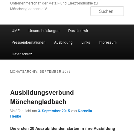
Zum
Zum
Unternehmerschaft der Metall- und Elektroindustrie zu
Mönchengladbach e.V.
primären
sekundären
Such
Inhalt
Inhalt
springen
springen
Hauptmenü
UME
Unsere Leistungen
Das sind wir
Presseinformationen
Ausbildung
Links
Impressum
Datenschutz
MONATSARCHIV:
SEPTEMBER 2015
Ausbildungsverbund
Mönchengladbach
Veröffentlicht am
3. September 2015
von
Kornelia
Henke
Die ersten 20 Auszubildenden starten in ihre Ausbildung