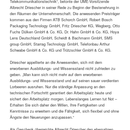
Telekommunikationstechnik“, betonte der UME-Vorsitzende
Albrecht Driescher in seiner Rede zu Beginn der Bestenehrung in
den Räumen der Unternehmerschaft. Die anwesenden Preisträger
kommen aus den Firmen ATB Schorch GmbH, Robert Bosch
Packaging Technology GmbH, Fritz Driescher KG, Wegberg, Otto
Fuchs Dülken GmbH & Co. KG, Dr. Hahn GmbH & Co. KG, Hoya
Lens Deutschland GmbH, Scheidt & Bachmann GmbH, SMS
group GmbH, Starrag Technology GmbH, Telefonbau Arthur
Schwabe GmbH & Co. KG und Trützschler GmbH & Co. KG.
Driescher appellierte an die Anwesenden, sich mit dem
erworbenen Ausbildungs- und Wissensstand nicht zufrieden zu
geben. „Man kann sich nicht mehr auf dem erworbenen
Ausbildungs- und Wissensstand und auf seinen sauer verdienten
Lorbeeren ausruhen. Nur die ständige Anpassung an den
technischen Fortschritt garantiert den Arbeitsplatz heute und
sichert den Arbeitsplatz morgen. Lebenslanges Lernen tut Not –
Erhalten Sie sich daher den Willen, Ihre Fertigkeiten und
Kenntnisse zu erweitern und die Fähigkeit, sich flexibel und ohne
Ängste den Neuerungen anzupassen.“
Als Geschenk überreichte Albrecht Driescher den ehemaligen