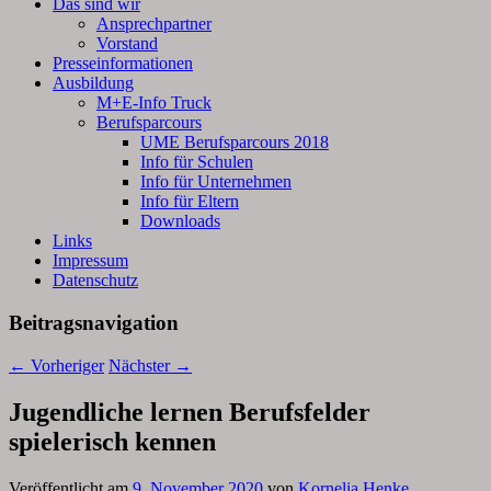
Das sind wir
Ansprechpartner
Vorstand
Presseinformationen
Ausbildung
M+E-Info Truck
Berufsparcours
UME Berufsparcours 2018
Info für Schulen
Info für Unternehmen
Info für Eltern
Downloads
Links
Impressum
Datenschutz
Beitragsnavigation
←
Vorheriger
Nächster
→
Jugendliche lernen Berufsfelder
spielerisch kennen
Veröffentlicht am
9. November 2020
von
Kornelia Henke